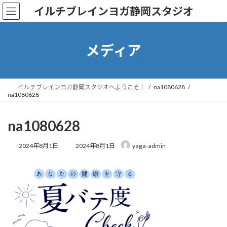
コ
ナ
イルチブレインヨガ静岡スタジオ
ン
ビ
テ
ゲ
ン
ー
ツ
シ
メディア
へ
ョ
ス
ン
キ
に
ッ
移
イルチブレインヨガ静岡スタジオへようこそ！
na1080628
na1080628
プ
動
na1080628
最
2024年8月1日
2024年8月1日
yaga-admin
終
更
新
日
時
: