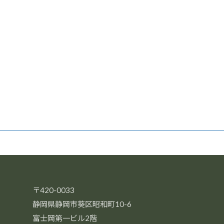
〒420-0033
静岡県静岡市葵区昭和町10-6
富士岡第一ビル2階