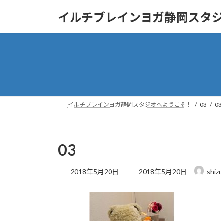
コ
ナ
イルチブレインヨガ静岡スタ
ン
ビ
テ
ゲ
ン
ー
ツ
シ
へ
ョ
ス
ン
キ
に
ッ
移
イルチブレインヨガ静岡スタジオへようこそ！
03
0
プ
動
03
最
2018年5月20日
2018年5月20日
shiz
終
更
新
日
時