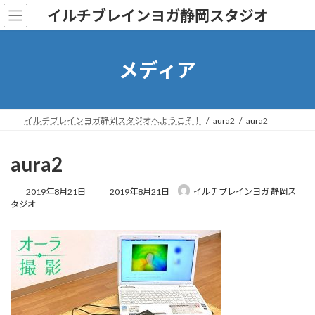
コ
ナ
イルチブレインヨガ静岡スタジオ
ン
ビ
テ
ゲ
ン
ー
ツ
シ
メディア
へ
ョ
ス
ン
キ
に
ッ
移
イルチブレインヨガ静岡スタジオへようこそ！
aura2
aura2
プ
動
aura2
最
2019年8月21日
2019年8月21日
イルチブレインヨガ 静岡ス
終
タジオ
更
新
日
時
: