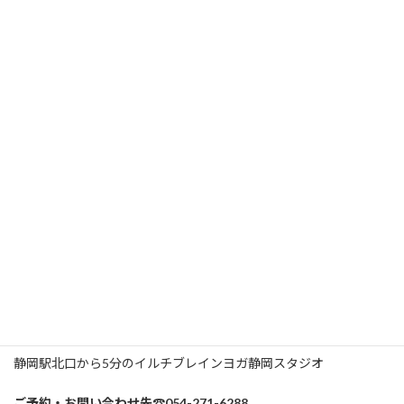
こんにちは！
日
時
:
急に寒くなりましたね。仕事帰りにリラックス・リフレッシュし
に来ませんか？
12月から火曜日・木曜日は18時20分～19時半のコース
を新しく作
りました
19時半に終わるので明日の仕事に差し支える心配もありません
👍
お気軽にお越しください。
💛もちろん他の時間もご用意していますので
、
自分の生活パター
ンを崩さずご利用頂けます
（体験1回）+（腸セラピー）+（オーラ撮影）
で
2000円
オーラ撮影のみ 1000円
です。
静岡駅北口から5分のイルチブレインヨガ静岡スタジオ
ご予約・お問い合わせ先☎054-271-6288