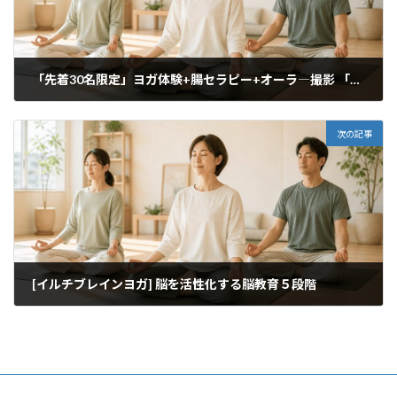
「先着30名限定」ヨガ体験+腸セラピー+オーラ―撮影 「2000円」
2019年11月22日
次の記事
[イルチブレインヨガ] 脳を活性化する脳教育５段階
2019年12月17日