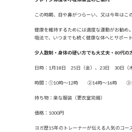
日
時
この時期、目や鼻がつらーい、又は今年はこ
:
健康を維持するためには適度な運動がお勧め
吸法で、いつまでも続く健康な体へとサポー
少人数制・身体の硬い方でも大丈夫・80代の
日時：1月18日 25日（金）、23日 30日（
時間：①10時～12時 ②14時～16時 ③1
持ち物：楽な服装（更衣室完備）
価格：1000円
ヨガ歴15年のトレーナーが伝える人気のコー