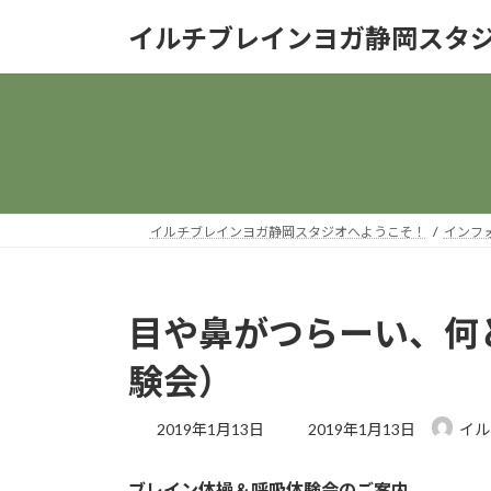
コ
ナ
イルチブレインヨガ静岡スタ
ン
ビ
テ
ゲ
ン
ー
ツ
シ
へ
ョ
ス
ン
キ
に
ッ
移
イルチブレインヨガ静岡スタジオへようこそ！
インフ
プ
動
目や鼻がつらーい、何
験会）
最
2019年1月13日
2019年1月13日
イル
終
更
ブレイン体操＆呼吸体験会のご案内
新