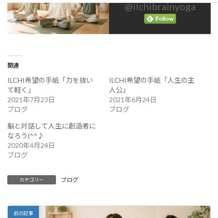
@ilchibrainyoga
関連
ILCHI希望の手紙「力を抜い
ILCHI希望の手紙「人生の主
て軽く」
人公」
2021年7月23日
2021年6月24日
ブログ
ブログ
脳と対話して人生に創造者に
なろう(^^♪
2020年4月24日
ブログ
ブログ
カテゴリー
前の記事