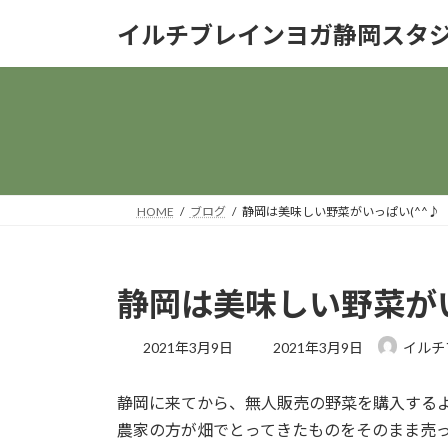
コ
ナ
イルチブレインヨガ静岡スタ
ン
ビ
テ
ゲ
ン
ー
ツ
シ
へ
ョ
ス
ン
キ
に
ッ
移
HOME
ブログ
静岡は美味しい野菜がいっぱい(^^♪
プ
動
静岡は美味しい野菜がい
最
2021年3月9日
2021年3月9日
イルチ
終
更
静岡に来てから、無人販売の野菜を購入するよ
新
日
農家の方が畑でとってきたものをそのまま売
時