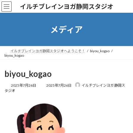
コ
ナ
イルチブレインヨガ静岡スタジオ
ン
ビ
テ
ゲ
ン
ー
ツ
シ
メディア
へ
ョ
ス
ン
キ
に
ッ
移
イルチブレインヨガ静岡スタジオへようこそ！
biyou_kogao
biyou_kogao
プ
動
biyou_kogao
最
2025年7月26日
2025年7月26日
イルチブレインヨガ 静岡ス
終
タジオ
更
新
日
時
: