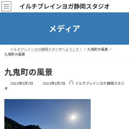
コ
ナ
イルチブレインヨガ静岡スタジオ
ン
ビ
テ
ゲ
ン
ー
ツ
シ
メディア
へ
ョ
ス
ン
キ
に
ッ
移
イルチブレインヨガ静岡スタジオへようこそ！
九鬼町の風景
プ
動
九鬼町の風景
九鬼町の風景
最
2023年1月7日
2023年1月7日
イルチブレインヨガ 静岡スタジ
終
オ
更
新
日
時
: