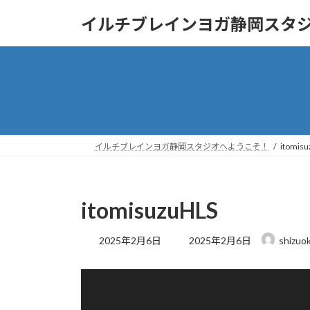
コ
ナ
イルチブレインヨガ静岡スタ
ン
ビ
テ
ゲ
ン
ー
ツ
シ
へ
ョ
ス
ン
キ
に
ッ
移
イルチブレインヨガ静岡スタジオへようこそ！
itomis
プ
動
itomisuzuHLS
最
2025年2月6日
2025年2月6日
shizuo
終
更
動
新
日
画
時