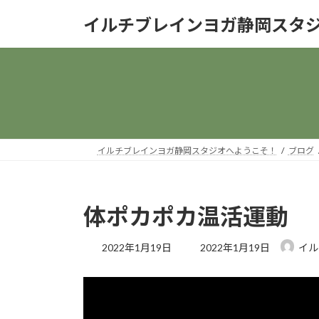
コ
ナ
イルチブレインヨガ静岡スタ
ン
ビ
テ
ゲ
ン
ー
ツ
シ
へ
ョ
ス
ン
キ
に
ッ
移
イルチブレインヨガ静岡スタジオへようこそ！
ブログ
プ
動
体ポカポカ温活運動
最
2022年1月19日
2022年1月19日
イル
終
更
新
日
時