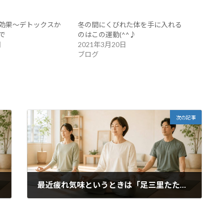
効果～デトックスか
冬の間にくびれた体を手に入れる
で
のはこの運動(^^♪
日
2021年3月20日
ブログ
次の記事
最近疲れ気味というときは「足三里たたき！」
2022年1月25日