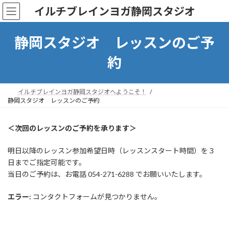
コ
ナ
イルチブレインヨガ静岡スタジオ
ン
ビ
テ
ゲ
ン
ー
静岡スタジオ レッスンのご予
ツ
シ
へ
ョ
約
ス
ン
キ
に
ッ
移
イルチブレインヨガ静岡スタジオへようこそ！
プ
動
静岡スタジオ レッスンのご予約
＜次回のレッスンのご予約を承ります＞
明日以降のレッスン参加希望日時（レッスンスタート時間）を３
日までご指定可能です。
当日のご予約は、お電話 054-271-6288 でお願いいたします。
エラー:
コンタクトフォームが見つかりません。