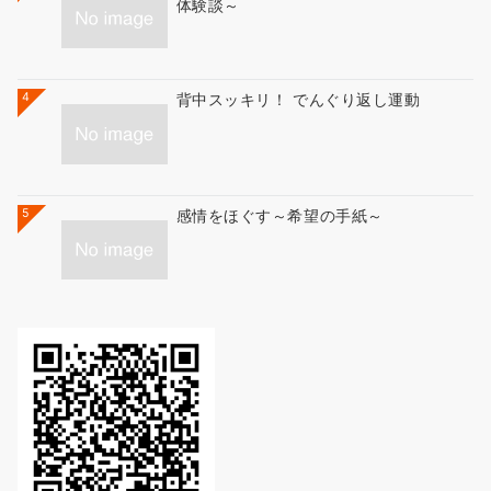
体験談～
4
背中スッキリ！ でんぐり返し運動
5
感情をほぐす～希望の手紙～