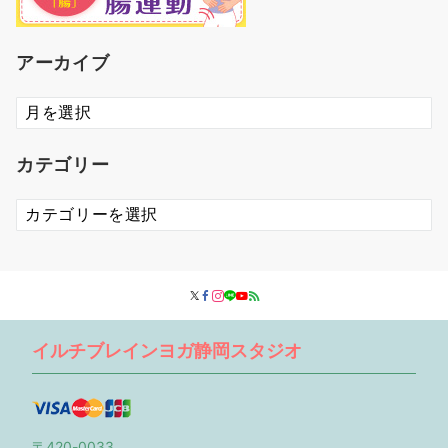
アーカイブ
ア
ー
カ
カテゴリー
イ
ブ
カ
テ
ゴ
リ
ー
イルチブレインヨガ静岡スタジオ
〒420-0033