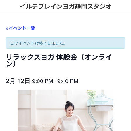
コ
ナ
イルチブレインヨガ静岡スタジオ
ン
ビ
テ
ゲ
ン
ー
ツ
シ
« イベント一覧
へ
ョ
ス
ン
このイベントは終了しました。
キ
に
ッ
移
プ
動
リラックスヨガ 体験会（オンライ
ン）
2月 12日
9:00 PM
9:40 PM
-