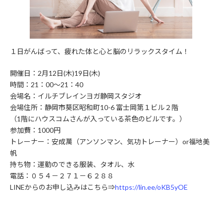
１日がんばって、疲れた体と心と脳のリラックスタイム！
開催日：2月12日(木)19日(木)
時間：21：00～21：40
会場名：イルチブレインヨガ静岡スタジオ
会場住所：静岡市葵区昭和町10-6 富士岡第１ビル２階
（1階にハウスコムさんが入っている茶色のビルです。）
参加費：1000円
トレーナー：安成萬（アンソンマン、気功トレーナー）or福地美
帆
持ち物：運動のできる服装、タオル、水
電話：０５４－２７１－６２８８
LINEからのお申し込みはこちら⇒
https://lin.ee/oKB5yOE