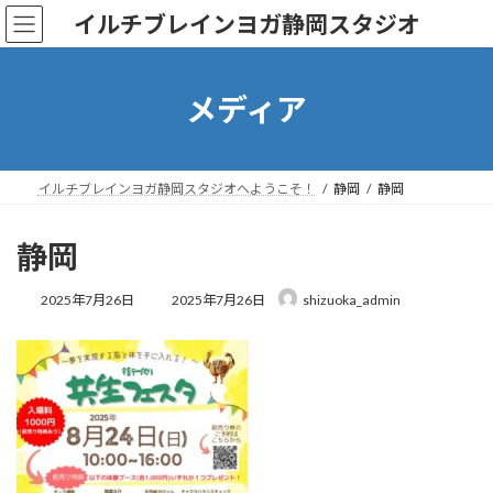
コ
ナ
イルチブレインヨガ静岡スタジオ
ン
ビ
テ
ゲ
ン
ー
ツ
シ
メディア
へ
ョ
ス
ン
キ
に
ッ
移
イルチブレインヨガ静岡スタジオへようこそ！
静岡
静岡
プ
動
静岡
最
2025年7月26日
2025年7月26日
shizuoka_admin
終
更
新
日
時
: