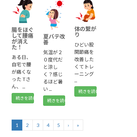
体の繋が
腸をほぐ
り
して腰痛
夏バテ改
が消え
善
ひどい股
た！
関節痛を
気温が２
ある日、
改善した
０度代だ
自宅で腰
くてトレ
と涼し
が痛くな
ーニング
く？感じ
った Tさ
...
るほど暑
ん、 ...
い ...
続きを読む
続きを読む
続きを読む
1
2
3
4
5
›
»