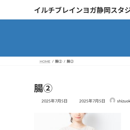
コ
ナ
イルチブレインヨガ静岡スタ
ン
ビ
テ
ゲ
ン
ー
ツ
シ
へ
ョ
ス
ン
キ
に
ッ
移
HOME
腸②
腸②
プ
動
腸②
最
2025年7月5日
2025年7月5日
shizuo
終
更
新
日
時