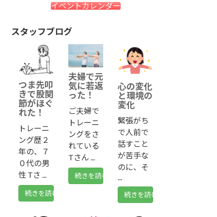
イベントカレンダー
スタッフブログ
夫婦で元
つま先叩
気に若返
心の変化
きで股関
った！
と環境の
節がほぐ
変化
ご夫婦で
れた！
緊張がち
トレーニ
トレーニ
で人前で
ングをさ
ング歴２
話すこと
れている
年の、７
が苦手な
Tさん ...
０代の男
のに、そ
性 Tさ ...
続きを読む
...
続きを読む
続きを読む