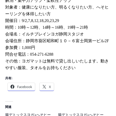
解消・集中力アップ・柔軟性アップ
対象者：健康になりたい方、明るくなりたい方、へそヒ
ーリングを体得したい方
開催日：9
/2,7,8,12,18,20,23,29
時間：
10
時～
12
時、14時～16時、19時～21時
会場名：イルチブレインヨガ静岡スタジオ
会場住所：静岡市葵区昭和町１０－６富士岡第一ビル
2F
参加費：
1,000
円
問合せ電話：
054-271-6288
その他：ヨガマットは無料で貸し出しいたします。動き
やすい服装、タオルをお持ちください
共有:
Facebook
X
関連
腸デトックスヨガ+へそヒー
腸デトックスヨガ+へそヒー