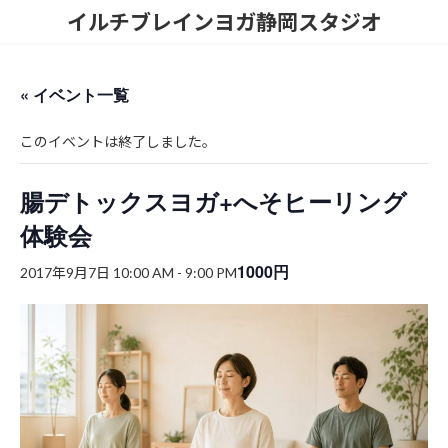
コ
ナ
イルチブレインヨガ静岡スタジオ
ン
ビ
テ
ゲ
ン
ー
ツ
シ
« イベント一覧
へ
ョ
ス
ン
このイベントは終了しました。
キ
に
ッ
移
プ
動
腸デトックスヨガ+へそヒーリング
体験会
1000円
2017年9月7日 10:00 AM
-
9:00 PM