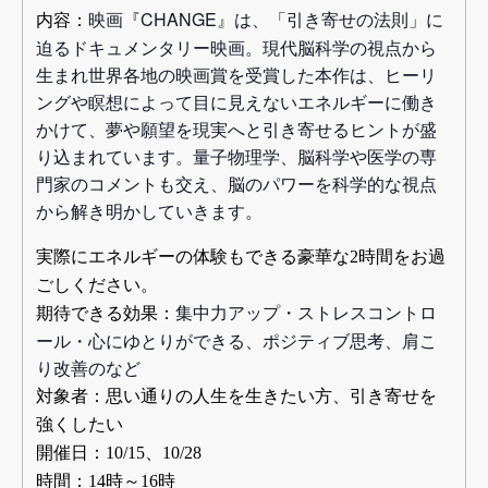
映画『CHANGE』は、「引き寄せの法則」に
内容：
迫るドキュメンタリー映画。現代脳科学の視点から
生まれ世界各地の映画賞を受賞した本作は、ヒーリ
ングや瞑想によって目に見えないエネルギーに働き
かけて、夢や願望を現実へと引き寄せるヒントが盛
り込まれています。量子物理学、脳科学や医学の専
門家のコメントも交え、脳のパワーを科学的な視点
から解き明かしていきます。
実際にエネルギーの体験もできる豪華な2時間をお過
ごしください。
集中力アップ・ストレスコントロ
期待できる効果：
ール・心にゆとりができる、ポジティブ思考、肩こ
り改善のなど
対象者：思い通りの人生を生きたい方、引き寄せを
強くしたい
開催日：
10/15
、
10/28
時間：14時～16時