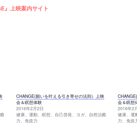
GE』上映案内サイト
映
CHANGE(願いを叶える引き寄せの法則）上映
CHANG
会＆瞑想体験
会＆瞑想
2016年2月2日
2016年2
癒
健康、運動、瞑想、自己啓発、ヨガ、自然治癒
健康、運
力、免疫力
力、免疫