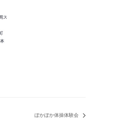
岡ス
町
本
ぽかぽか体操体験会