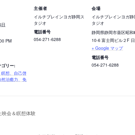
主催者
会場
イルチブレインヨガ静岡ス
イルチブレインヨガ静
タジオ
タジオ
6日
電話番号
静岡県静岡市葵区昭和
054-271-6288
10-6 富士岡ビル２F
日
:00 PM
+ Google マップ
電話番号
054-271-6288
ゴリー:
、瞑想、自己啓
自然治癒力、免
~上映会＆瞑想体験