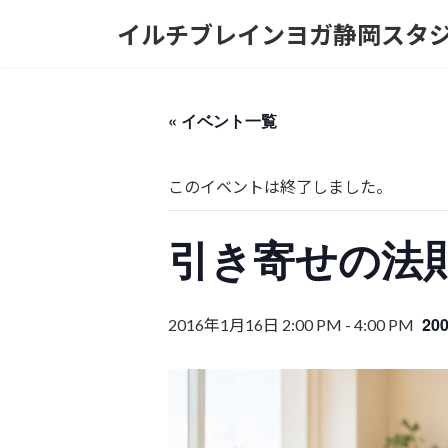
コ
ナ
イルチブレインヨガ静岡スタ
ン
ビ
テ
ゲ
ン
ー
ツ
シ
« イベント一覧
へ
ョ
ス
ン
キ
に
このイベントは終了しました。
ッ
移
プ
動
引き寄せの法則
20
2016年1月16日 2:00 PM
-
4:00 PM