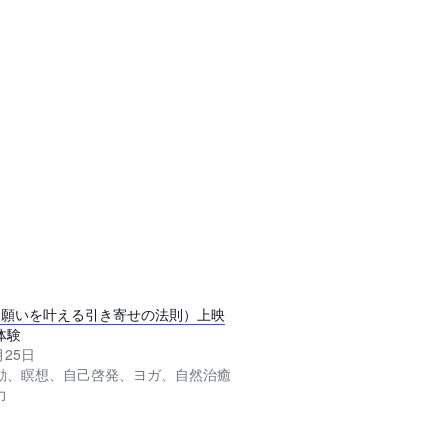
E(願いを叶える引き寄せの法則）上映
体験
月25日
動、瞑想、自己啓発、ヨガ、自然治癒
力