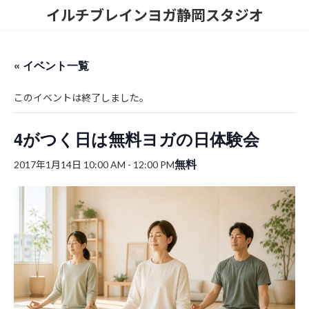
コ
ナ
イルチブレインヨガ静岡スタジオ
ン
ビ
テ
ゲ
ン
ー
ツ
シ
« イベント一覧
へ
ョ
ス
ン
このイベントは終了しました。
キ
に
ッ
移
プ
動
4がつく日は無料ヨガの日体験会
無料
2017年1月14日 10:00 AM
-
12:00 PM