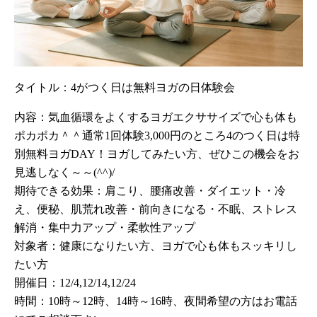
タイトル：4がつく日は無料ヨガの日体験会
内容：気血循環をよくするヨガエクササイズで心も体も
ポカポカ＾＾通常1回体験3,000円のところ4のつく日は特
別無料ヨガDAY！ヨガしてみたい方、ぜひこの機会をお
見逃しなく～～(^^)/
期待できる効果：肩こり、腰痛改善・ダイエット・冷
え、便秘、肌荒れ改善・前向きになる・不眠、ストレス
解消・集中力アップ・柔軟性アップ
対象者：健康になりたい方、ヨガで心も体もスッキリし
たい方
開催日：12/4,12/14,12/24
時間：
10
時～
12
時、
14
時～
16
時、夜間希望の方はお電話