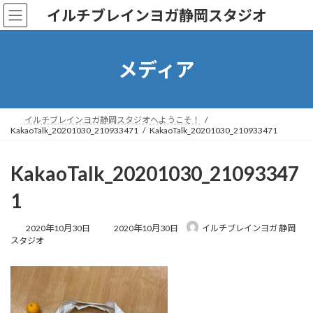
コ
ナ
イルチブレインヨガ静岡スタジオ
ン
ビ
テ
ゲ
ン
ー
ツ
シ
メディア
へ
ョ
ス
ン
キ
に
ッ
移
イルチブレインヨガ静岡スタジオへようこそ！
KakaoTalk_20201030_210933471
KakaoTalk_20201030_210933471
プ
動
KakaoTalk_20201030_21093347
1
最
2020年10月30日
2020年10月30日
イルチブレインヨガ 静岡
終
スタジオ
更
新
日
時
: