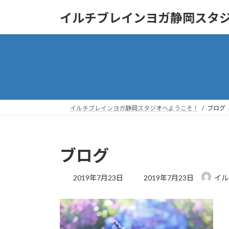
コ
ナ
イルチブレインヨガ静岡スタ
ン
ビ
テ
ゲ
ン
ー
ツ
シ
へ
ョ
ス
ン
キ
に
ッ
移
イルチブレインヨガ静岡スタジオへようこそ！
ブログ
プ
動
ブログ
最
2019年7月23日
2019年7月23日
イル
終
更
新
日
時