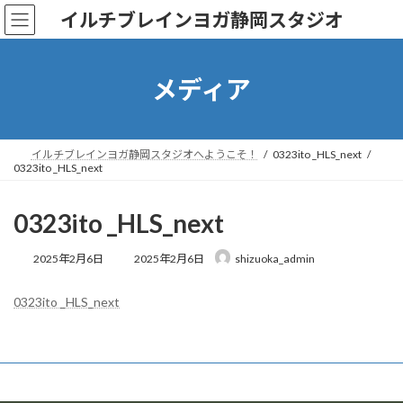
コ
ナ
イルチブレインヨガ静岡スタジオ
ン
ビ
テ
ゲ
ン
ー
ツ
シ
メディア
へ
ョ
ス
ン
キ
に
ッ
移
イルチブレインヨガ静岡スタジオへようこそ！
0323ito _HLS_next
0323ito _HLS_next
プ
動
0323ito _HLS_next
最
2025年2月6日
2025年2月6日
shizuoka_admin
終
更
0323ito _HLS_next
新
日
時
: