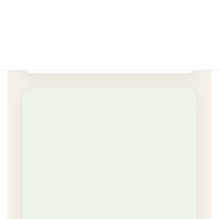
火～日 10:00～レッスン終了時
電話受付 21:30まで
定休日：月曜日・祝日
※月間スケジュールにより営業する場合があります。